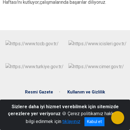
Haftası’nı kutluyor;çalışmalarında başarılar diliyoruz.
Resmi Gazete
Kullanım ve Gizlilik
Sizlere daha iyi hizmet verebilmek için sitemizde
Hükümet cad. Hükümet Konağı 28900 Keşap/Giresun
çerezlere yer veriyoruz
🍪 Çerez politikamız hakkında
0(454) 641 40 15
bilgi edinmek için
tıklayınız
Kabul et