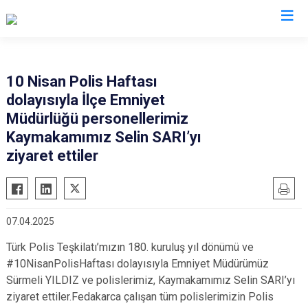
Giresun
10 Nisan Polis Haftası
dolayısıyla İlçe Emniyet
Alucra
Görele
Müdürlüğü personellerimiz
Bulancak
Güce
Kaymakamımız Selin SARI’yı
Çamoluk
Keşap
ziyaret ettiler
Çanakçı
Piraziz
Dereli
Şebinkarahisar
Doğankent
Tirebolu
07.04.2025
Espiye
Yağlıdere
Türk Polis Teşkilatı’mızın 180. kuruluş yıl dönümü ve
Eynesil
#10NisanPolisHaftası dolayısıyla Emniyet Müdürümüz
Sürmeli YILDIZ ve polislerimiz, Kaymakamımız Selin SARI’yı
ziyaret ettiler.Fedakarca çalışan tüm polislerimizin Polis