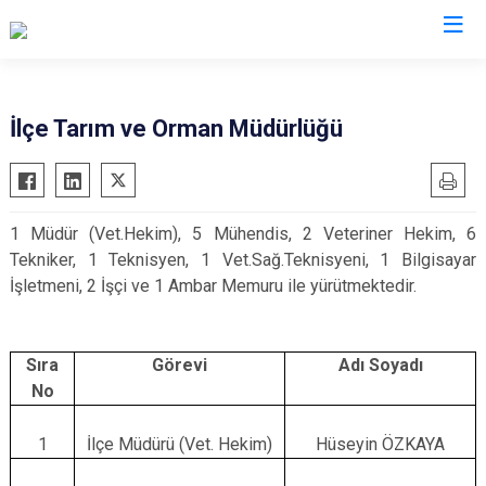
Giresun
İlçe Tarım ve Orman Müdürlüğü
Alucra
Görele
Bulancak
Güce
1 Müdür (Vet.Hekim), 5 Mühendis, 2 Veteriner Hekim, 6
Çamoluk
Keşap
Tekniker, 1 Teknisyen, 1 Vet.Sağ.Teknisyeni, 1 Bilgisayar
Çanakçı
Piraziz
İşletmeni, 2 İşçi ve 1 Ambar Memuru ile yürütmektedir.
Dereli
Şebinkarahisar
Doğankent
Tirebolu
Sıra
Görevi
Adı Soyadı
Espiye
Yağlıdere
No
Eynesil
1
İlçe Müdürü (Vet. Hekim)
Hüseyin ÖZKAYA