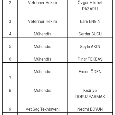
2
Veteriner Hekim
Özgür Hikmet
PAZARLI
3
Veteriner Hekim
Esra ENGİN
4
Mühendis
Serdar SUCU
5
Mühendis
Seyla AKIN
6
Mühendis
Pınar TEKBAŞ
Mühendis
Emine ÖDEN
7
8
Mühendis
Kadriye
DOKUZPARMAK
9
Vet.Sağ.Teknisyeni
Necmi BOYUN