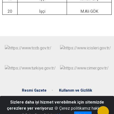
20
İşçi
M.Ali GÖK
Resmi Gazete
Kullanım ve Gizlilik
Sizlere daha iyi hizmet verebilmek için sitemizde
Hükümet cad. Hükümet Konağı 28900 Keşap/Giresun
çerezlere yer veriyoruz
🍪 Çerez politikamız hakkında
0(454) 641 40 15