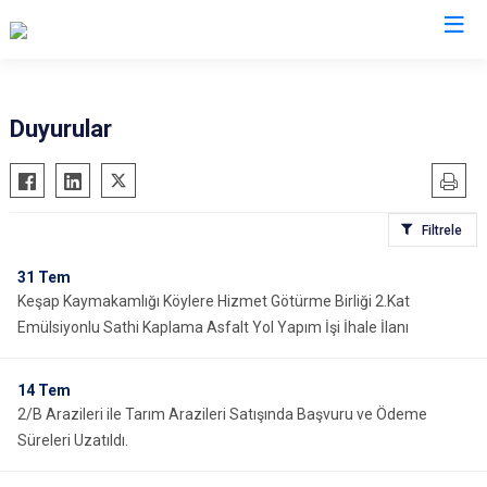
Giresun
Duyurular
Alucra
Görele
Bulancak
Güce
Filtrele
Çamoluk
Keşap
Çanakçı
Piraziz
31
Tem
Keşap Kaymakamlığı Köylere Hizmet Götürme Birliği 2.Kat
Dereli
Şebinkarahisar
Emülsiyonlu Sathi Kaplama Asfalt Yol Yapım İşi İhale İlanı
Doğankent
Tirebolu
Espiye
Yağlıdere
14
Tem
Eynesil
2/B Arazileri ile Tarım Arazileri Satışında Başvuru ve Ödeme
Süreleri Uzatıldı.