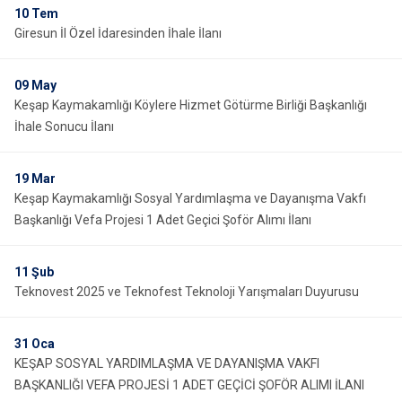
10
Tem
Giresun İl Özel İdaresinden İhale İlanı
09
May
Keşap Kaymakamlığı Köylere Hizmet Götürme Birliği Başkanlığı
İhale Sonucu İlanı
19
Mar
Keşap Kaymakamlığı Sosyal Yardımlaşma ve Dayanışma Vakfı
Başkanlığı Vefa Projesi 1 Adet Geçici Şoför Alımı İlanı
11
Şub
Teknovest 2025 ve Teknofest Teknoloji Yarışmaları Duyurusu
31
Oca
KEŞAP SOSYAL YARDIMLAŞMA VE DAYANIŞMA VAKFI
BAŞKANLIĞI VEFA PROJESİ 1 ADET GEÇİCİ ŞOFÖR ALIMI İLANI