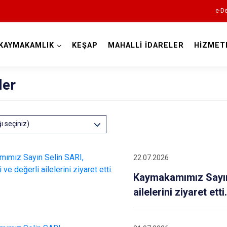
e-De
KAYMAKAMLIK
KEŞAP
MAHALLİ İDARELER
HİZMET
Giresun
ler
ğı seçiniz)
Alucra
22.07.2026
Bulancak
Kaymakamımız Sayın 
Çamoluk
ailelerini ziyaret etti
Çanakçı
Dereli