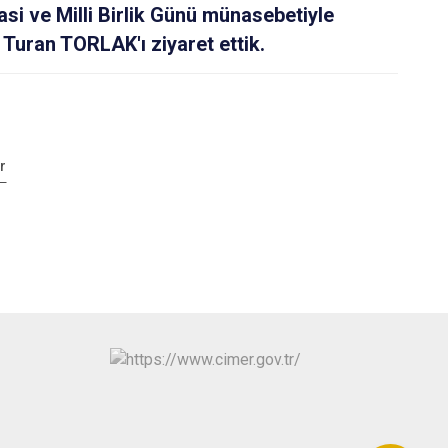
 ve Milli Birlik Günü münasebetiyle
uran TORLAK'ı ziyaret ettik.
r