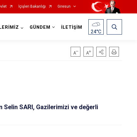
vlet
İçişleri Bakanlığı
Giresun
LERİMİZ
GÜNDEM
İLETİŞİM
24
°C
Görele
Güce
Selin SARI, Gazilerimizi ve değerli
Keşap
.
Piraziz
Şebinkarahisar