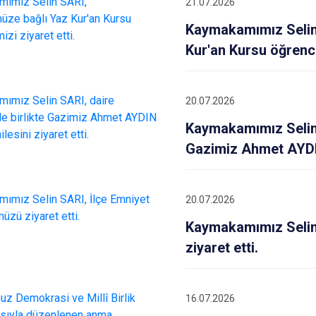
21.07.2026
Doğankent
Kaymakamımız Selin
Espiye
Kur'an Kursu öğrencil
Eynesil
20.07.2026
Kaymakamımız Selin S
Gazimiz Ahmet AYDIN 
20.07.2026
Kaymakamımız Selin
ziyaret etti.
16.07.2026