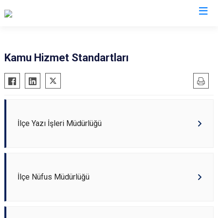
Giresun
Kamu Hizmet Standartları
Alucra
Görele
Bulancak
Güce
Çamoluk
Keşap
Çanakçı
Piraziz
İlçe Yazı İşleri Müdürlüğü
Dereli
Şebinkarahisar
Doğankent
Tirebolu
Espiye
Yağlıdere
İlçe Nüfus Müdürlüğü
Eynesil