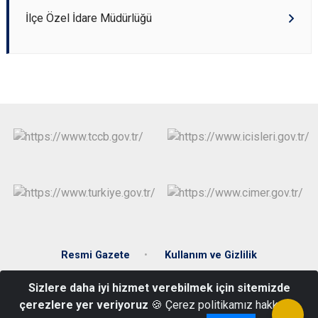
İlçe Özel İdare Müdürlüğü
Resmi Gazete
Kullanım ve Gizlilik
Sizlere daha iyi hizmet verebilmek için sitemizde
Hükümet cad. Hükümet Konağı 28900 Keşap/Giresun
çerezlere yer veriyoruz
🍪 Çerez politikamız hakkında
0(454) 641 40 15