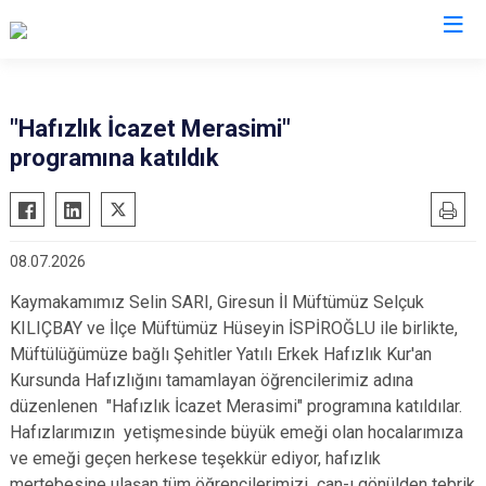
Giresun
"Hafızlık İcazet Merasimi"
programına katıldık
Alucra
Görele
Bulancak
Güce
Çamoluk
Keşap
08.07.2026
Çanakçı
Piraziz
Kaymakamımız Selin SARI, Giresun İl Müftümüz Selçuk
Dereli
Şebinkarahisar
KILIÇBAY ve İlçe Müftümüz Hüseyin İSPİROĞLU ile birlikte,
Doğankent
Tirebolu
Müftülüğümüze bağlı Şehitler Yatılı Erkek Hafızlık Kur'an
Espiye
Yağlıdere
Kursunda Hafızlığını tamamlayan öğrencilerimiz adına
Eynesil
düzenlenen "Hafızlık İcazet Merasimi" programına katıldılar.
Hafızlarımızın yetişmesinde büyük emeği olan hocalarımıza
ve emeği geçen herkese teşekkür ediyor, hafızlık
mertebesine ulaşan tüm öğrencilerimizi can-ı gönülden tebrik