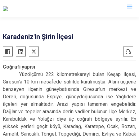
Giresun
Karadeniz'in Şirin İlçesi
Alucra
Görele
Bulancak
Güce
Coğrafi yapısı
Çamoluk
Keşap
Yüzölçümü 222 kilometrekareyi bulan Keşap ilçesi,
Çanakçı
Piraziz
Giresun’a 10 km mesafede sahilde kurulmuştur. Alanı üçgene
Dereli
Şebinkarahisar
benzeyen ilçenin güneybatısında Giresun’un merkezi ve
Dereli, doğusunda Espiye, güneydoğusunda ise Yağlıdere
Doğankent
Tirebolu
ilçeleri yer almaktadır. Arazi yapısı tamamen engebelidir.
Espiye
Yağlıdere
Dağlar ve tepeler arasında derin vadiler bulunur. İlçe Merkez,
Eynesil
Karabulduk ve Yolağzı diye üç coğrafi bölgeye ayrılır. En
yüksek yerleri geçit köyü, Karadağ, Karatepe, Ocak, Bozarı,
Armelit, Sancaklı, Töngel, Topgediği, Demirci, Evliya ve Kabak