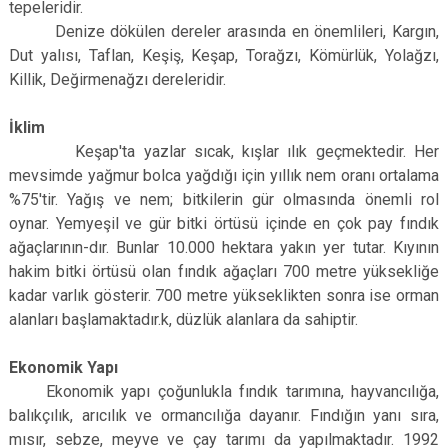
tepeleridir.
Denize dökülen dereler arasında en önemlileri, Kargın,
Dut yalısı, Taflan, Keşiş, Keşap, Torağzı, Kömürlük, Yolağzı,
Killik, Değirmenağzı dereleridir.
İklim
Keşap'ta yazlar sıcak, kışlar ılık geçmektedir. Her
mevsimde yağmur bolca yağ­dığı için yıllık nem oranı ortalama
%75'tir. Yağış ve nem; bitkilerin gür olmasında önemli rol
oynar. Yemyeşil ve gür bitki örtüsü içinde en çok pay fındık
ağaçlarının-dır. Bunlar 10.000 hektara yakın yer tutar. Kıyının
hakim bitki örtüsü olan fındık ağaçları 700 metre yüksekliğe
kadar varlık gösterir. 700 metre yükseklikten sonra ise orman
alanları başlamaktadır.k, düzlük alanlara da sahiptir.
Ekonomik Yapı
Ekonomik yapı çoğunlukla fındık tarımına, hayvancılığa,
balıkçılık, arıcılık ve ormancılığa dayanır. Fındığın yanı sıra,
mısır, sebze, meyve ve çay tarımı da yapılmaktadır. 1992