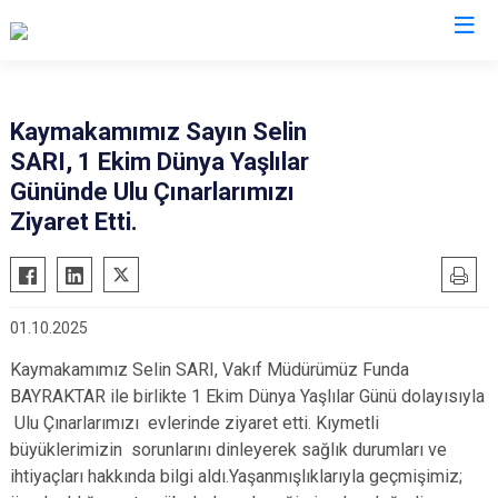
Giresun
Kaymakamımız Sayın Selin
SARI, 1 Ekim Dünya Yaşlılar
Alucra
Görele
Gününde Ulu Çınarlarımızı
Bulancak
Güce
Ziyaret Etti.
Çamoluk
Keşap
Çanakçı
Piraziz
Dereli
Şebinkarahisar
01.10.2025
Doğankent
Tirebolu
Kaymakamımız Selin SARI, Vakıf Müdürümüz Funda
Espiye
Yağlıdere
BAYRAKTAR ile birlikte 1 Ekim Dünya Yaşlılar Günü dolayısıyla
Eynesil
Ulu Çınarlarımızı evlerinde ziyaret etti. Kıymetli
büyüklerimizin sorunlarını dinleyerek sağlık durumları ve
ihtiyaçları hakkında bilgi aldı.Yaşanmışlıklarıyla geçmişimiz;