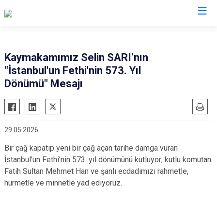
Giresun
Kaymakamımız Selin SARI’nın
"İstanbul'un Fethi'nin 573. Yıl
Alucra
Görele
Dönümü" Mesajı
Bulancak
Güce
Çamoluk
Keşap
Çanakçı
Piraziz
29.05.2026
Dereli
Şebinkarahisar
Bir çağ kapatıp yeni bir çağ açan tarihe damga vuran
Doğankent
Tirebolu
İstanbul’un Fethi’nin 573. yıl dönümünü kutluyor; kutlu komutan
Espiye
Yağlıdere
Fatih Sultan Mehmet Han ve şanlı ecdadımızı rahmetle,
Eynesil
hürmetle ve minnetle yad ediyoruz.