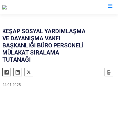
Giresun
KEŞAP SOSYAL YARDIMLAŞMA
VE DAYANIŞMA VAKFI
Alucra
Görele
BAŞKANLIĞI BÜRO PERSONELİ
Bulancak
Güce
MÜLAKAT SIRALAMA
Çamoluk
Keşap
TUTANAĞI
Çanakçı
Piraziz
Dereli
Şebinkarahisar
Doğankent
Tirebolu
24.01.2025
Espiye
Yağlıdere
Eynesil